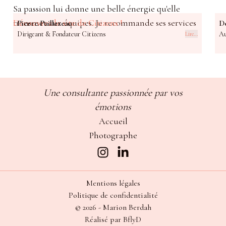
Sa passion lui donne une belle énergie qu'elle
Mil
transmet aux équipes. Je recommande ses services
Découvrez le site de Citizens !
out
Pierre Paillereau
D
Dirigeant & Fondateur Citizens
Au
Lire...
les yeux fermés et j'espère que nous pourrons
de 
travailler à nouveau ensemble dans un futur
la 
proche !
Dé
Une consultante passionnée par vos
émotions
Accueil
Photographe
Mentions légales
Politique de confidentialité
©
2026
-
Marion Berdah
Réalisé par
BflyD